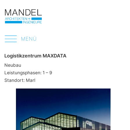
Bürogebäude Brunnenstraße
Bürogebäude G.M.
Kultur | Bildung
MENÜ
Wettbewerb Erweiterung Josef-
Albers Museum
Logistikzentrum MAXDATA
Neubau
Machbarkeitsstudie Gasometer
Leistungsphasen: 1 – 9
Standort: Marl
Teilnahmeverfahren Kreisarchiv
Abendrealschule Mehringstraße
Landfermann-Gymnasium
Justiz | Sicherheit