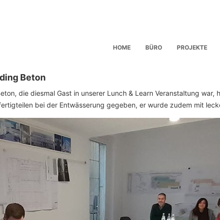
SPRINGE ZUM HAUPTINHALT
SPRINGE ZUM SEKUNDÄREN INHALT
HOME
BÜRO
PROJEKTE
Hauptmenü
rding Beton
eton, die diesmal Gast in unserer Lunch & Learn Veranstaltung war, ha
ertigteilen bei der Entwässerung gegeben, er wurde zudem mit leck